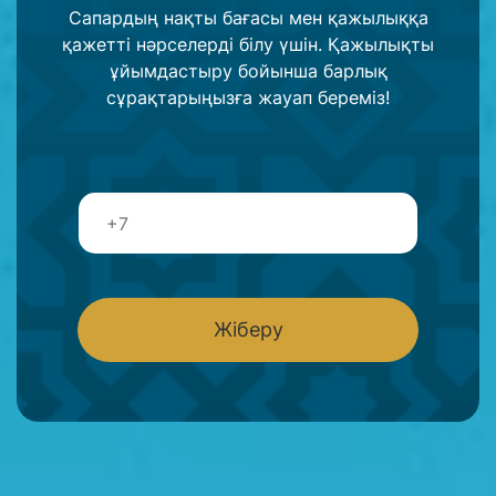
Сапардың нақты бағасы мен қажылыққа
қажетті нәрселерді білу үшін. Қажылықты
ұйымдастыру бойынша барлық
сұрақтарыңызға жауап береміз!
Т
е
л
е
ф
о
Жіберу
н