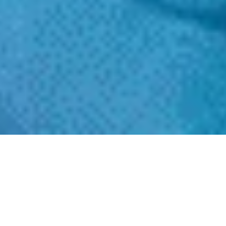
Меккедегі Мина тауының оңтүстігінде
орналасқан Хаиф мешіті исламдағы ең
құрметті мешіттердің бірі болып табылады.
Мұнда көптеген пайғамбарлар, соның ішінде
Мұхаммед (с.ғ.с.) да құлшылық