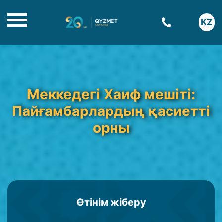
KZ
Меккедегі Хаиф мешіті:
Пайғамбарлардың қасиетті
орны
Өтінім жіберу