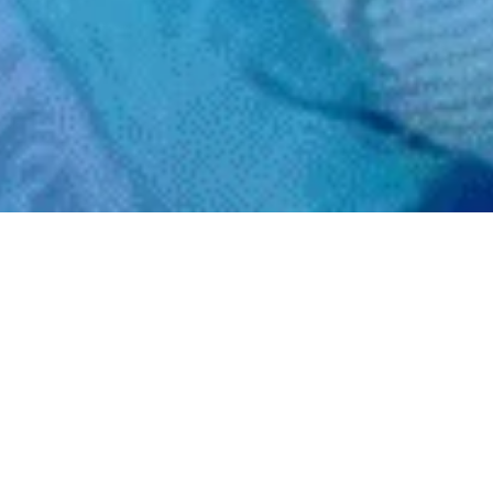
Байланыс қызметі Саяхат-
Туроператор Мусульманских
туров Қазақстан қажылығына:
Алматы, Астана (Нұрсұлтан) және
Шымкент арзан бағамен
Call center