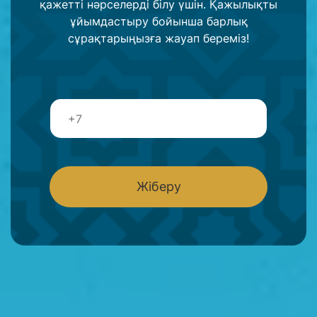
қажетті нәрселерді білу үшін. Қажылықты
ұйымдастыру бойынша барлық
сұрақтарыңызға жауап береміз!
Т
е
л
е
ф
о
Жіберу
н