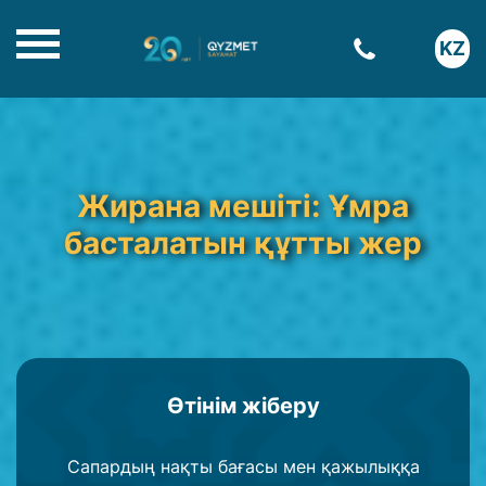
KZ
Жирана мешіті: Ұмра
басталатын құтты жер
Өтінім жіберу
Сапардың нақты бағасы мен қажылыққа