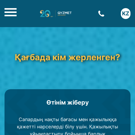
KZ
Қағбада кім жерленген?
Өтінім жіберу
Сапардың нақты бағасы мен қажылыққа
қажетті нәрселерді білу үшін. Қажылықты
ұйымдастыру бойынша барлық