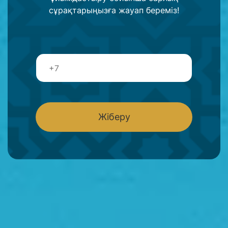
сұрақтарыңызға жауап береміз!
Т
е
л
е
ф
о
Жіберу
н