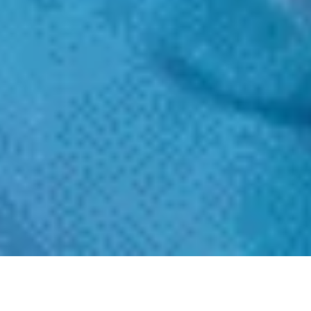
Мұхаммед пайғамбардың (с.ғ.с.) мешіті деген
атпен белгілі Мәдинадағы Мәсжид ән-Набауи