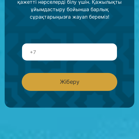
қажетті нәрселерді білу үшін. Қажылықты
ұйымдастыру бойынша барлық
сұрақтарыңызға жауап береміз!
Т
е
л
е
ф
о
Жіберу
н