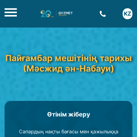
KZ
Пайғамбар мешітінің тарихы
(Мәсжид ән-Набауи)
Өтінім жіберу
Сапардың нақты бағасы мен қажылыққа