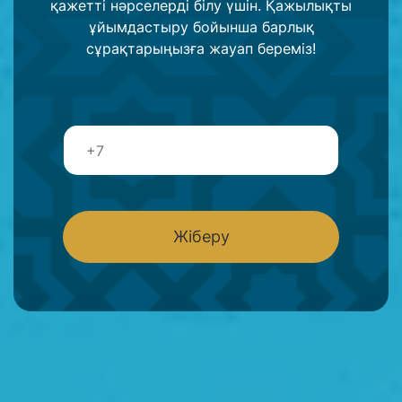
қажетті нәрселерді білу үшін. Қажылықты
ұйымдастыру бойынша барлық
сұрақтарыңызға жауап береміз!
Т
е
л
е
ф
о
Жіберу
н