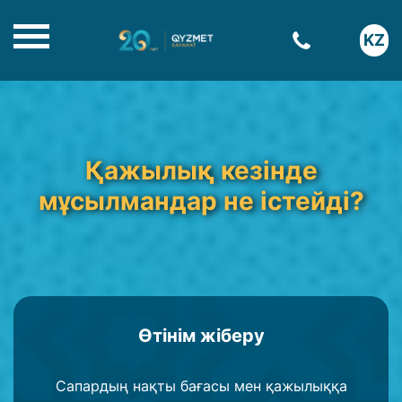
KZ
Қажылық кезінде
мұсылмандар не істейді?
Өтінім жіберу
Сапардың нақты бағасы мен қажылыққа